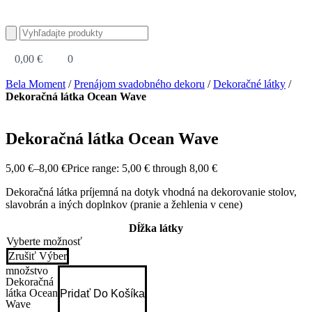
0,00
€
0
Bela Moment
/
Prenájom svadobného dekoru
/
Dekoračné látky
/
Dekoračná látka Ocean Wave
Dekoračná látka Ocean Wave
5,00
€
–
8,00
€
Price range: 5,00 € through 8,00 €
Dekoračná látka príjemná na dotyk vhodná na dekorovanie stolov,
slavobrán a iných doplnkov (pranie a žehlenia v cene)
Dĺžka látky
Zrušiť Výber
množstvo
Dekoračná
látka Ocean
Pridať Do Košíka
Wave