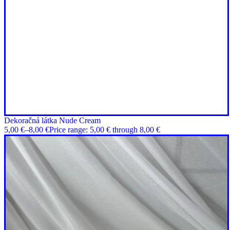
Dekoračná látka Nude Cream
5,00
€
–
8,00
€
Price range: 5,00 € through 8,00 €