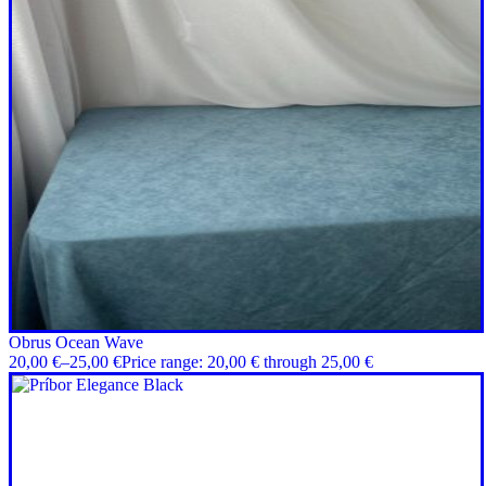
Obrus Ocean Wave
20,00
€
–
25,00
€
Price range: 20,00 € through 25,00 €