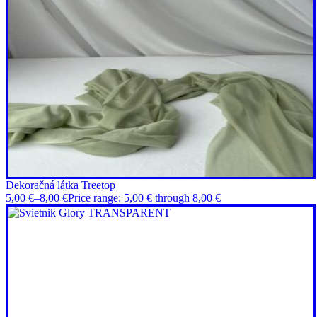
Dekoračná látka Treetop
5,00
€
–
8,00
€
Price range: 5,00 € through 8,00 €