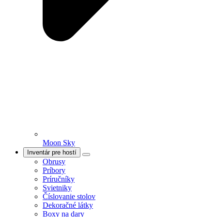
Moon Sky
Inventár pre hostí
Obrusy
Príbory
Príručníky
Svietniky
Číslovanie stolov
Dekoračné látky
Boxy na dary