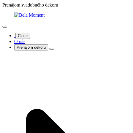
Prenájom svadobného dekoru
Close
O nás
Prenájom dekoru