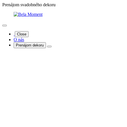
Prenájom svadobného dekoru
Close
O nás
Prenájom dekoru