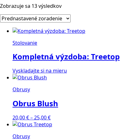
Zobrazuje sa 13 výsledkov
Stolovanie
Kompletná výzdoba: Treetop
Vyskladajte si na mieru
Obrusy
Obrus Blush
Price
20,00
€
–
25,00
€
range:
20,00 €
Obrusy
through