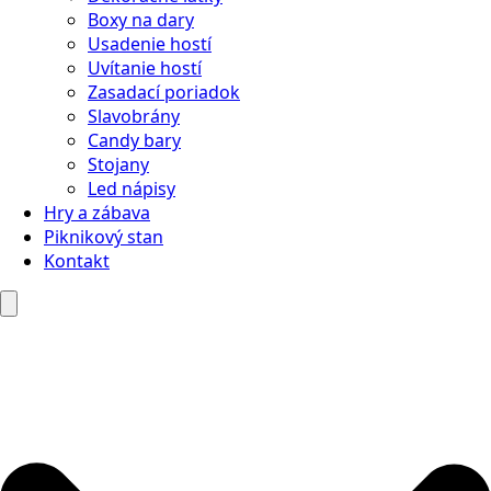
Boxy na dary
Usadenie hostí
Uvítanie hostí
Zasadací poriadok
Slavobrány
Candy bary
Stojany
Led nápisy
Hry a zábava
Piknikový stan
Kontakt
Search
for: