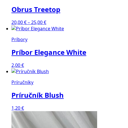
25,00 €
Obrus Treetop
Price
20,00
€
–
25,00
€
range:
20,00 €
Príbory
through
25,00 €
Príbor Elegance White
2,00
€
Príručníky
Príručník Blush
1,20
€