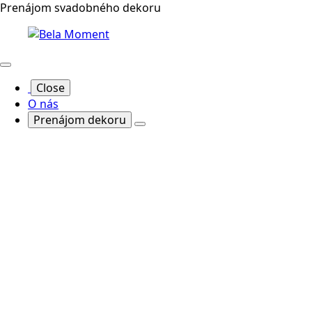
Prenájom svadobného dekoru
Close
O nás
Prenájom dekoru