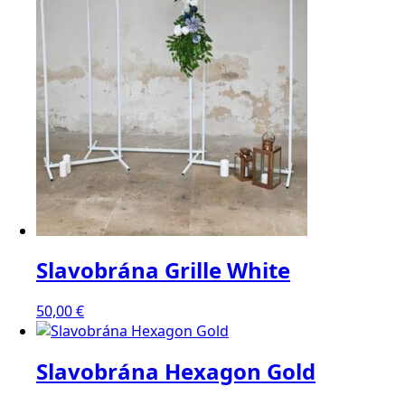
Slavobrána Grille White
50,00
€
Slavobrána Hexagon Gold