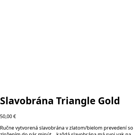
Slavobrána Triangle Gold
50,00
€
Ručne vytvorená slavobrána v zlatom/bielom prevedení so
zložením do pár minút, , každá slavobrána má svoj vak na