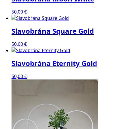
50,00
€
Slavobrána Square Gold
50,00
€
Slavobrána Eternity Gold
50,00
€