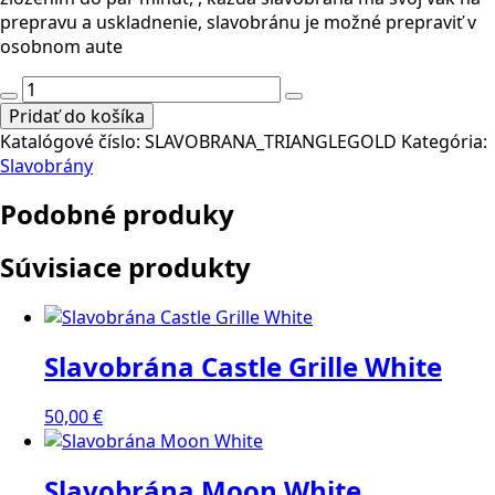
prepravu a uskladnenie, slavobránu je možné prepraviť v
osobnom aute
množstvo
Slavobrána
Pridať do košíka
Triangle
Katalógové číslo:
SLAVOBRANA_TRIANGLEGOLD
Kategória:
Gold
Slavobrány
Podobné produky
Súvisiace produkty
Slavobrána Castle Grille White
50,00
€
Slavobrána Moon White