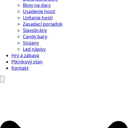
Boxy na dary
Usadenie hostí
Uvítanie hostí
Zasadací poriadok
Slavobrány
Candy bary
Stojany
Led nápisy
Hry a zábava
Piknikový stan
Kontakt
Search
for: