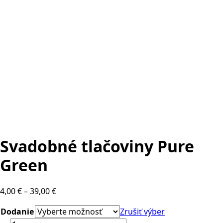
Svadobné tlačoviny Pure
Green
Price
4,00
€
–
39,00
€
range:
Dodanie
Zrušiť výber
4,00 €