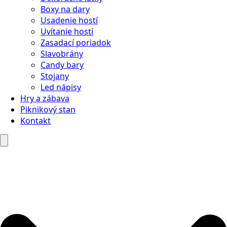
Boxy na dary
Usadenie hostí
Uvítanie hostí
Zasadací poriadok
Slavobrány
Candy bary
Stojany
Led nápisy
Hry a zábava
Piknikový stan
Kontakt
Search
for: