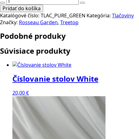
množstvo
through
Svadobné
39,00 €
Pridať do košíka
tlačoviny
Katalógové číslo:
TLAC_PURE_GREEN
Kategória:
Tlačoviny
Pure
Značky:
Rosseau Garden
,
Treetop
Green
Podobné produky
Súvisiace produkty
Číslovanie stolov White
20,00
€