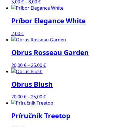
Price
5,00
€
–
8,00
€
range:
5,00 €
Príbor Elegance White
through
8,00 €
2,00
€
Obrus Rosseau Garden
Price
20,00
€
–
25,00
€
range:
20,00 €
Obrus Blush
through
25,00 €
Price
20,00
€
–
25,00
€
range:
20,00 €
Príručník Treetop
through
25,00 €