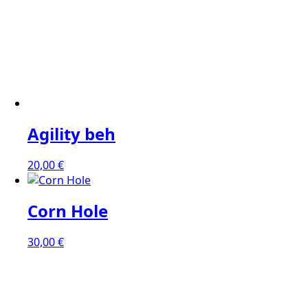
Agility beh
20,00
€
Corn Hole
30,00
€