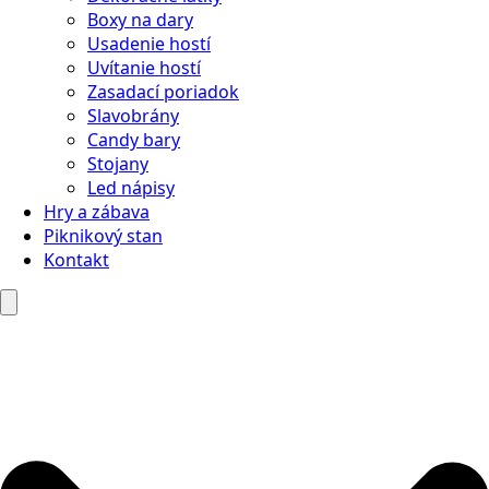
Boxy na dary
Usadenie hostí
Uvítanie hostí
Zasadací poriadok
Slavobrány
Candy bary
Stojany
Led nápisy
Hry a zábava
Piknikový stan
Kontakt
Search
for: