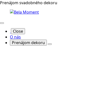
Prenájom svadobného dekoru
Close
O nás
Prenájom dekoru